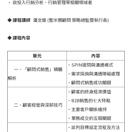
• 欲投入行銷分析、行銷管理等相關領域者
◆ 課程講師
潘文俊
(聖米爾顧問 策略總監暨執行長)
◆ 課程內容
單元
內容
•SPIN提問與溝通模式
⼀、「顧問式銷售」精髓
•需求探詢與溝通障礙處理
解析
•顧問式銷售成功關鍵
•顧客的終身經濟價值
•B2B銷售的七大特點
二、顧客經營與深耕技巧
•主要客戶關係維持
•業務成交的五個關鍵
•談判目標設定流程及方法