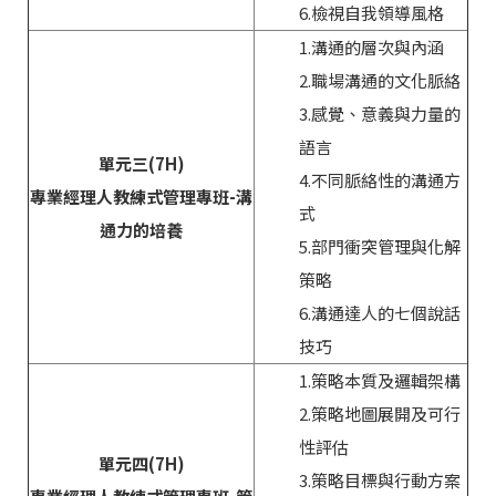
6.檢視自我領導風格
1.溝通的層次與內涵
2.職場溝通的文化脈絡
3.感覺、意義與力量的
語言
單元三(7H)
4.不同脈絡性的溝通方
專業經理人教練式管理專班-溝
式
通力的培養
5.部門衝突管理與化解
策略
6.溝通達人的七個說話
技巧
1.策略本質及邏輯架構
2.策略地圖展開及可行
性評估
單元四(7H)
3.策略目標與行動方案