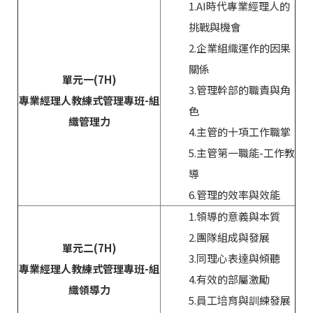
1.AI時代專業經理人的
挑戰與機會
2.企業組織運作的因果
關係
單元一(7H)
3.管理幹部的職責與角
專業經理人教練式管理專班-組
色
織管理力
4.主管的十項工作職掌
5.主管第一職能-工作教
導
6.管理的效率與效能
1.領導的意義與本質
2.團隊組成與發展
單元二(7H)
3.同理心表達與傾聽
專業經理人教練式管理專班-組
4.有效的部屬激勵
織領導力
5.員工培育與訓練發展